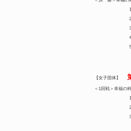
1.中
2.岩永・
3.利
4.柄澤・酒
5.櫻井
【女子団体】
＜1回戦＞幸福の科学
1.吉
2. 秦 ・
3.小