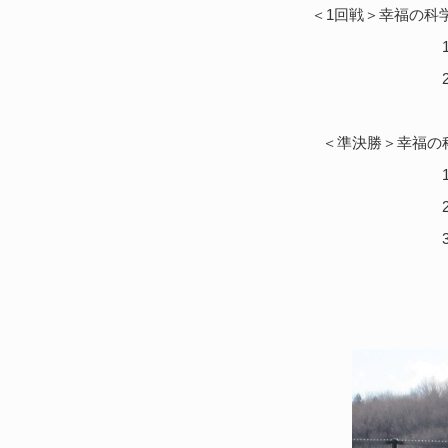
＜1回戦＞幸福の科学
1.本
2.小田・
＜準決勝＞幸福の科
1.吉
2. 秦 ・
3.小