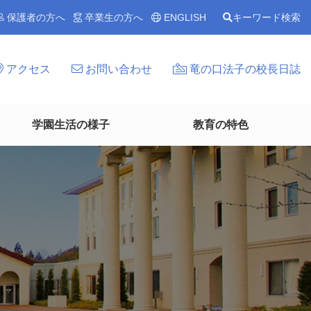
保護者の方へ
卒業生の方へ
ENGLISH
キーワード検索
アクセス
お問い合わせ
竜の口法子の校長日誌
学園生活の様子
教育の特色