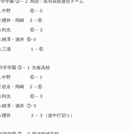
学学園 ③－２ 馬頭・黒羽高校連合チーム
野 ⑥－０
岡崎 ３－⑥
光 ⑥－３
酒井 ⑥-０
浦 １－⑥
学学園 ③－１ 矢板高校
野 ⑥－１
岡崎 ２－⑥
光 ⑥－３
酒井 ⑦-５
３－３（途中打切り）
学学園 ③－０ 那須海城高校