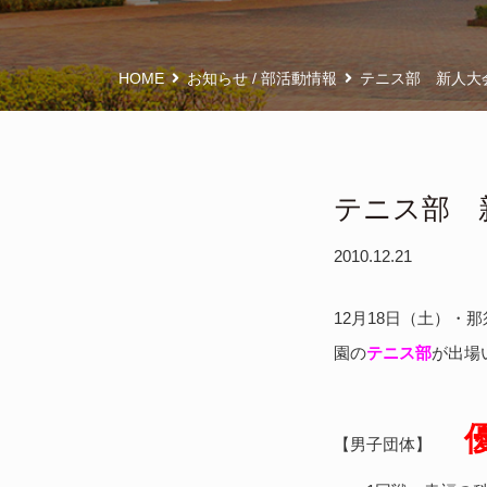
HOME
お知らせ
/
部活動情報
テニス部 新人大
テニス部 
2010.12.21
12月18日（土）・
園の
テニス部
が出場
【男子団体】