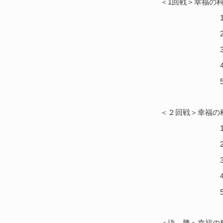
＜1回戦＞幸福の科
1.中
2.櫻井・
3.利
4.柄澤・
5.三
＜２回戦＞幸福の科
1.中
2.岩永・
3.利
4.柄澤・
5.櫻井 
＜決 勝＞幸福の科