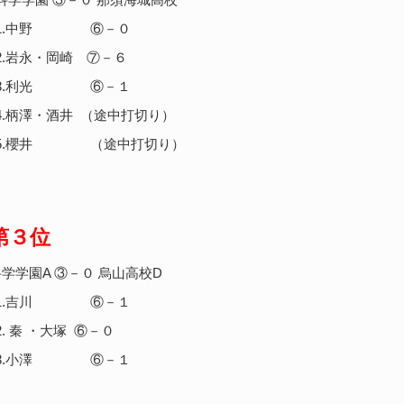
野 ⑥－０
岡崎 ⑦－６
光 ⑥－１
井 （途中打切り）
 （途中打切り）
第３位
学園A ③－０ 烏山高校D
川 ⑥－１
大塚 ⑥－０
澤 ⑥－１