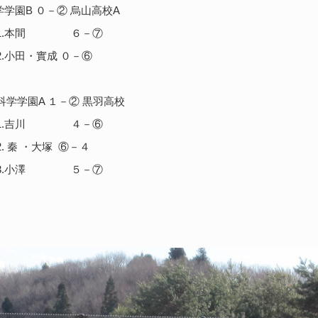
学園B ０－② 烏山高校A
間 ６－⑦
實成 ０－⑥
学学園A １－② 黒羽高校
川 ４－⑥
大塚 ⑥－４
澤 ５－⑦