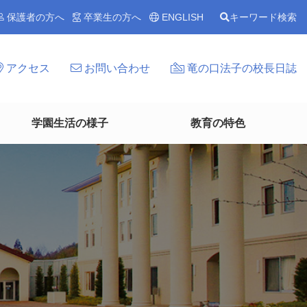
保護者の方へ
卒業生の方へ
ENGLISH
キーワード検索
アクセス
お問い合わせ
竜の口法子の校長日誌
学園生活の様子
教育の特色