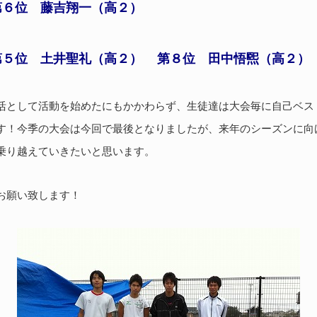
第６位 藤吉翔一（高２）
第５位 土井聖礼（高２）
第８位 田中悟煕（高２）
活として活動を始めたにもかかわらず、生徒達は大会毎に自己ベス
す！今季の大会は今回で最後となりましたが、来年のシーズンに向
乗り越えていきたいと思います。
しくお願い致します！