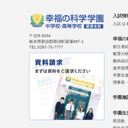
入試情
入試 Q &
〒329-3434
幸福の
栃木県那須郡那須町梁瀬487-1
創立者
TEL 0287-75-7777
教育の
教科紹
進学指
卒業生
理事長
学園施
学園生
部活動
学生生