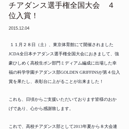
チアダンス選手権全国大会 ４
位入賞！
2015.12.04
１１月２８日（土）、東京体育館にて開催されました
JCDA
全日本チアダンス選手権全国大会におきまして、強
豪ひしめく高校生ポン部門ミディアム編成に出場した幸
福の科学学園チアダンス部
GOLDEN GRIFFINS
が第４位入
賞を果たし、表彰台に上がることが出来ました！
こ
れも、日頃からご支援いただいております皆様のおか
げであり、心から感謝致します。
これで、高校チアダンス部として
2013
年夏から８大会連