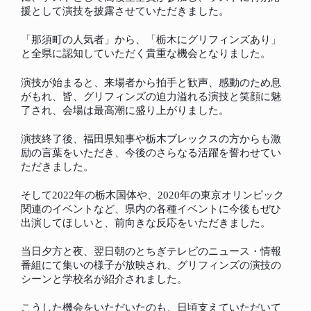
援として演技を披露させていただきました。
「那須町の人気者」から、「栃木にグリフィンズあり」
と全県に認知していただく貴重な機会となりました。
演技が始まると、来場者から拍手と歓声、感動のため息
がもれ、皆、グリフィンズの迫力溢れる演技と笑顔に魅
了され、会場は最高潮に盛り上がりました。
演技終了後、福田県知事や栃木ブレックスの方からも激
励の言葉をいただき、今後のさらなる活躍を誓わせてい
ただきました。
そして
2022
年の栃木国体や、
2020
年の東京オリンピック
関連のイベントなど、県内の各種イベントに今後もぜひ
出演してほしいと、前向きな反応をいただきました。
当日夕方と夜、翌日朝のとちぎテレビのニュース・情報
番組にて集いの様子が放映さ
れ、グリフィンズの演技の
シーンと学校名が紹介されました。
こうした機会をいただいたのも、日頃支えていただいて