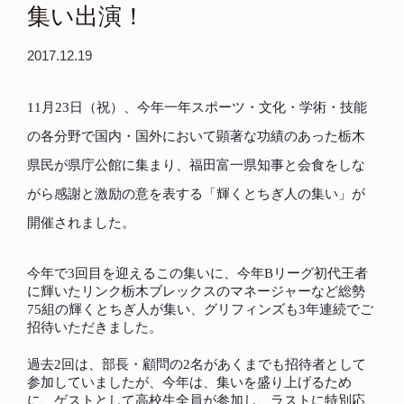
集い出演！
2017.12.19
11
月
23
日（祝）、今年一年スポーツ・文化・学術・技能
の各分野で国内・国外において顕著な功績のあった栃木
県民が県庁公館に集まり、福田富一県知事と会食をしな
がら感謝と激励の意を表する「輝くとちぎ人の集い」が
開催されました。
今年で
3
回目を迎えるこの集いに、今年
B
リーグ初代王者
に輝いたリンク栃木ブレックスのマネージャーなど総勢
75
組の輝くとちぎ人が集い、グリフィンズも
3
年連続でご
招待いただきました。
過去
2
回は、部長・顧問の
2
名があくまでも招待者として
参加していましたが、今年は、集いを盛り上げるため
に、ゲストとして高校生全員が参加し、ラストに特別応