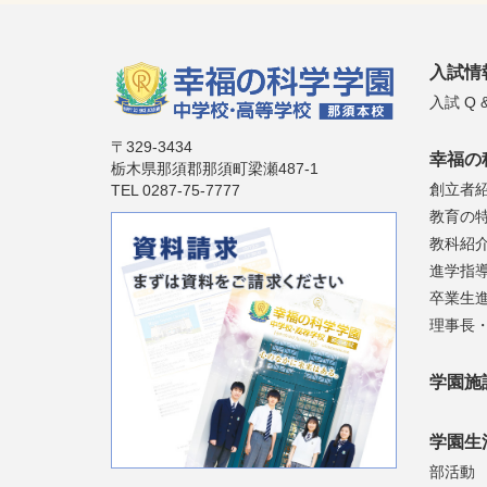
入試情
入試 Q &
〒329-3434
幸福の
栃木県那須郡那須町梁瀬487-1
創立者
TEL 0287-75-7777
教育の
教科紹
進学指
卒業生
理事長
学園施
学園生
部活動