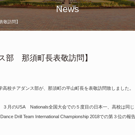
News
表敬訪問】
ス部 那須町長表敬訪問】
学高校チアダンス部が、那須町の平山町長を表敬訪問致しました。
USA
Nationals
、３月の
全国大会での５度目の日本一、高校は同じ
Dance Drill Team International Championship 2018
での第３位の報