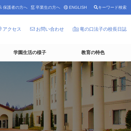
保護者の方へ
卒業生の方へ
ENGLISH
キーワード検索
アクセス
お問い合わせ
竜の口法子の校長日誌
学園生活の様子
教育の特色