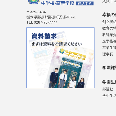
入試 Q &
〒329-3434
幸福の
栃木県那須郡那須町梁瀬487-1
創立者
TEL 0287-75-7777
教育の
教科紹
進学指
卒業生
理事長
学園施
学園生
部活動
学生生