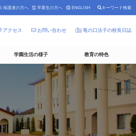
保護者の方へ
卒業生の方へ
ENGLISH
キーワード検索
アクセス
お問い合わせ
竜の口法子の校長日誌
学園生活の様子
教育の特色