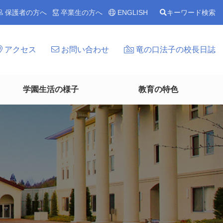
保護者の方へ
卒業生の方へ
ENGLISH
キーワード検索
アクセス
お問い合わせ
竜の口法子の校長日誌
学園生活の様子
教育の特色