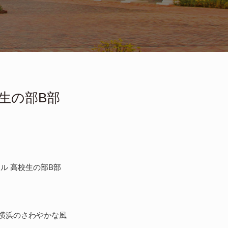
生の部B部
ール 高校生の部B部
横浜のさわやかな風