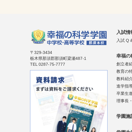
入試情
入試 Q &
〒329-3434
幸福の
栃木県那須郡那須町梁瀬487-1
創立者
TEL 0287-75-7777
教育の
教科紹
進学指
卒業生
理事長
学園施