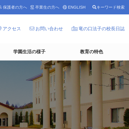
保護者の方へ
卒業生の方へ
ENGLISH
キーワード検索
アクセス
お問い合わせ
竜の口法子の校長日誌
学園生活の様子
教育の特色