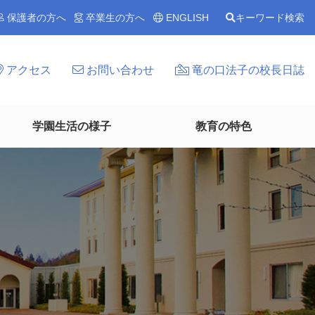
保護者の方へ
卒業生の方へ
ENGLISH
キーワード検索
アクセス
お問い合わせ
竜の口法子の校長日誌
学園生活の様子
教育の特色