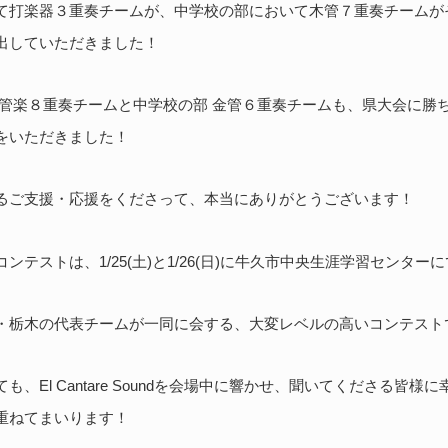
て打楽器３重奏チームが、中学校の部において木管７重奏チームが
出していただきました！
 管楽８重奏チームと中学校の部 金管６重奏チームも、県大会に勝
をいただきました！
るご支援・応援をくださって、本当にありがとうございます！
ンテストは、1/25(土)と1/26(日)に牛久市中央生涯学習センタ
・栃木の代表チームが一同に会する、大変レベルの高いコンテスト
、El Cantare Soundを会場中に響かせ、聞いてくださる皆
重ねてまいります！