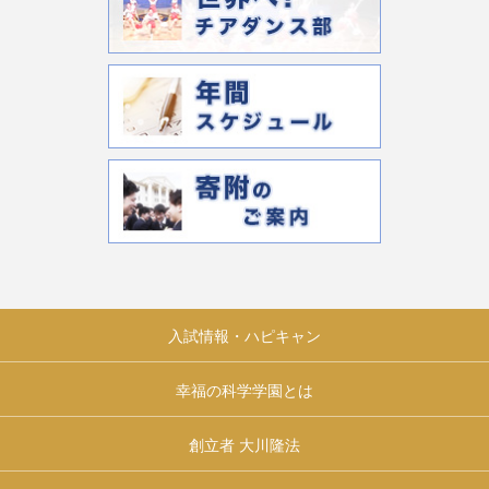
入試情報・ハピキャン
幸福の科学学園とは
創立者 大川隆法