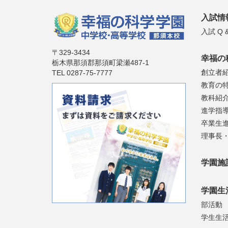
入試情
入試 Q &
〒329-3434
幸福の
栃木県那須郡那須町梁瀬487-1
創立者
TEL 0287-75-7777
教育の
教科紹
進学指
卒業生
理事長
学園施
学園生
部活動
学生生