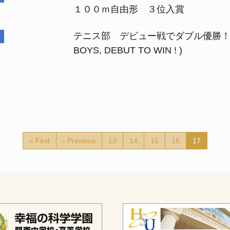
１００ｍ自由形 ３位入賞
テニス部 デビュー戦でダブル優勝！( Y
BOYS, DEBUT TO WIN ! )
« First
‹ Previous
13
14
15
16
17