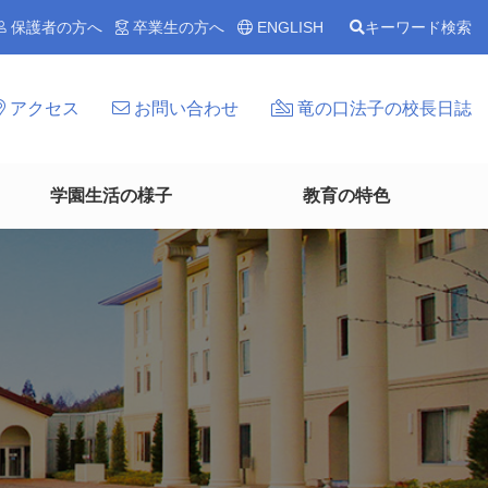
保護者の方へ
卒業生の方へ
ENGLISH
キーワード検索
アクセス
お問い合わせ
竜の口法子の校長日誌
学園生活の様子
教育の特色