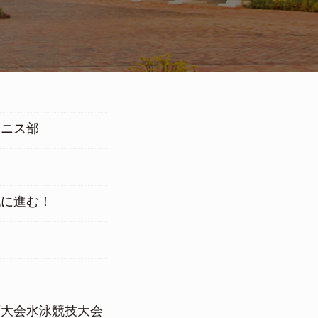
テニス部
戦に進む！
！
育大会水泳競技大会