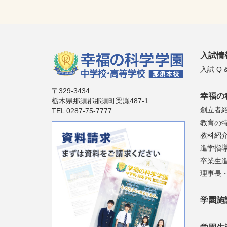
入試情
入試 Q &
〒329-3434
幸福の
栃木県那須郡那須町梁瀬487-1
創立者
TEL 0287-75-7777
教育の
教科紹
進学指
卒業生
理事長
学園施