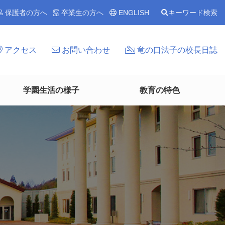
保護者の方へ
卒業生の方へ
ENGLISH
キーワード検索
アクセス
お問い合わせ
竜の口法子の校長日誌
学園生活の様子
教育の特色