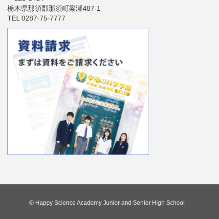
栃木県那須郡那須町梁瀬487-1
TEL 0287-75-7777
© Happy Science Academy Junior and Senior High School