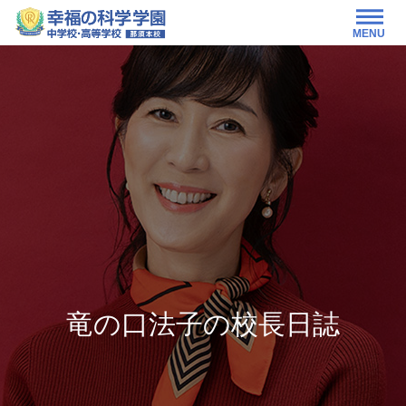
MENU
竜の口法子の校長日誌