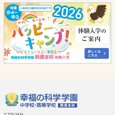
〒329-3434