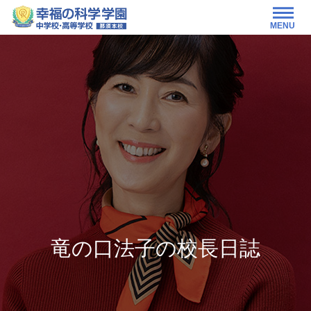
MENU
竜の口法子の校長日誌