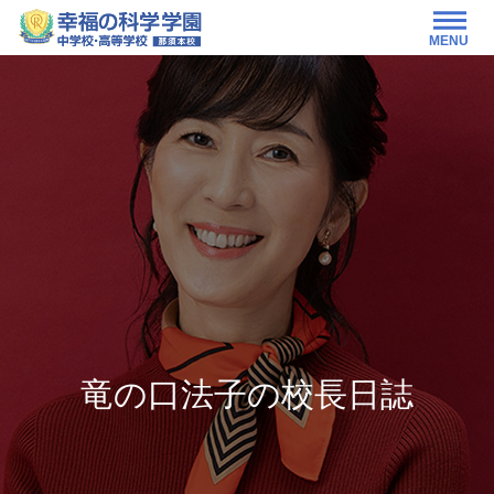
MENU
竜の口法子の校長日誌