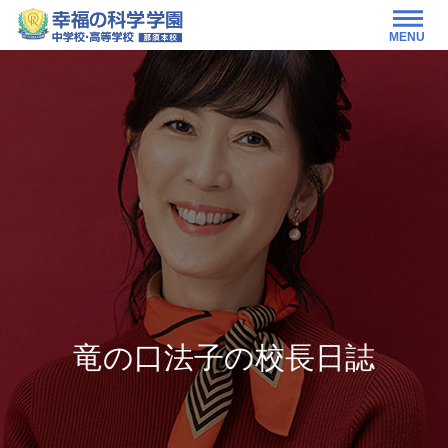
MENU
竜の口法子の校長日誌