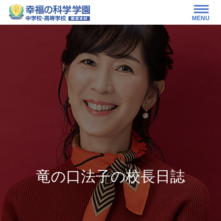
MENU
竜の口法子の校長日誌