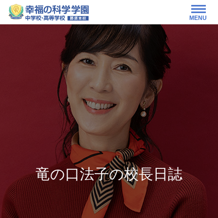
MENU
竜の口法子の校長日誌