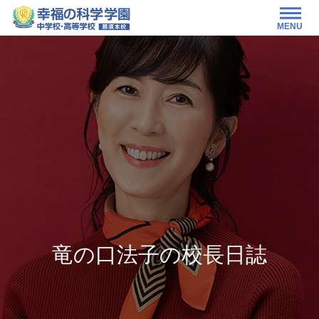
MENU
竜の口法子の校長日誌