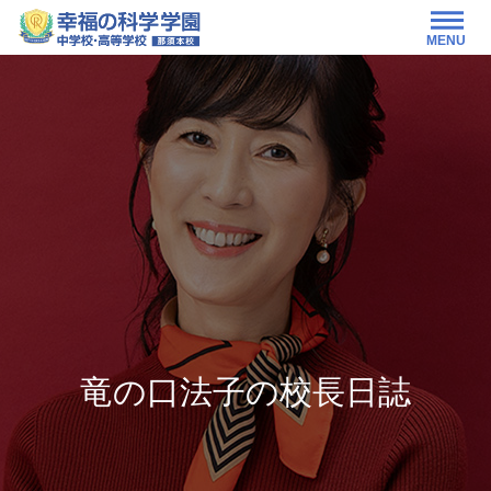
MENU
竜の口法子の校長日誌