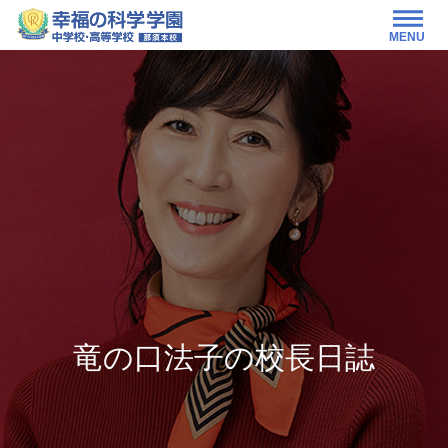
MENU
竜の口法子の校長日誌