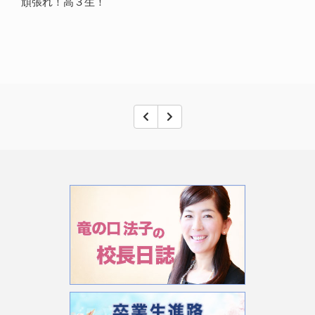
頑張れ！高３生！