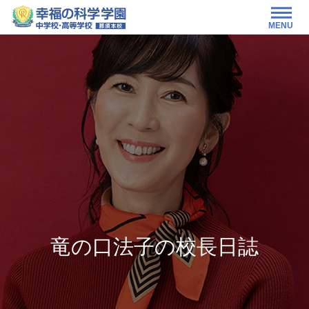
MENU
竜の口法子の校長日誌