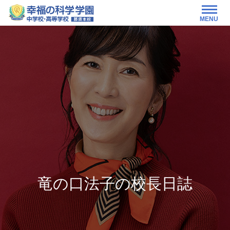
MENU
竜の口法子の校長日誌