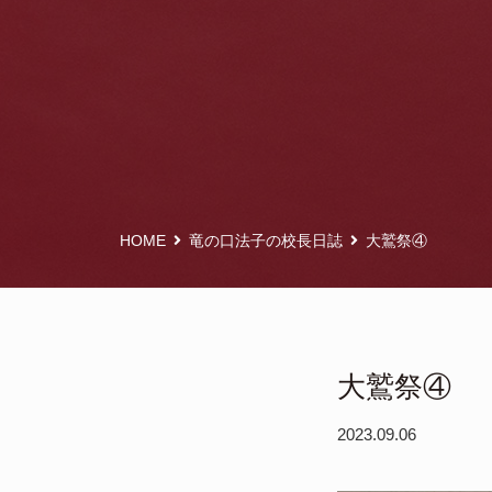
HOME
竜の口法子の校長日誌
大鷲祭④
大鷲祭④
2023.09.06