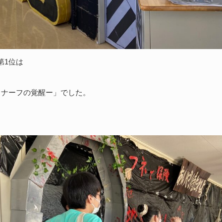
第1位は
S －ナーフの覚醒ー」でした。