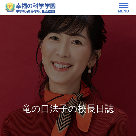
MENU
竜の口法子の校長日誌