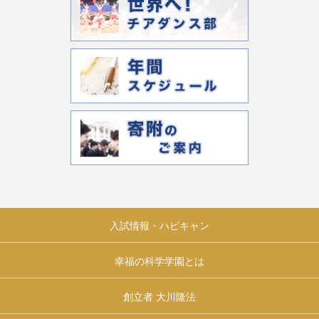
入試情報・ハピキャン
幸福の科学学園とは
創立者 大川隆法