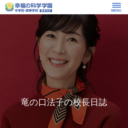
MENU
竜の口法子の校長日誌