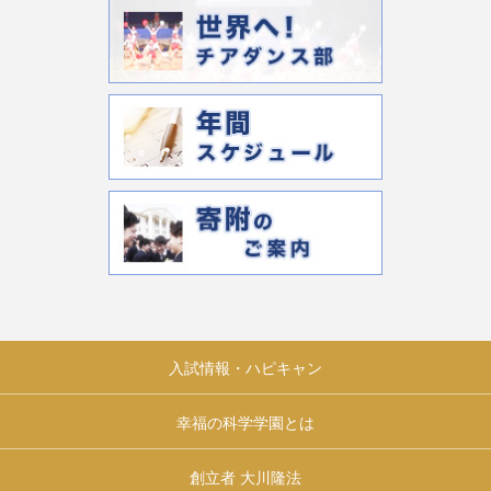
入試情報・ハピキャン
幸福の科学学園とは
創立者 大川隆法