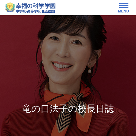
MENU
竜の口法子の校長日誌