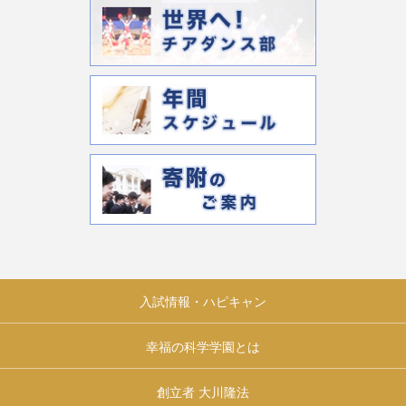
入試情報・ハピキャン
幸福の科学学園とは
創立者 大川隆法