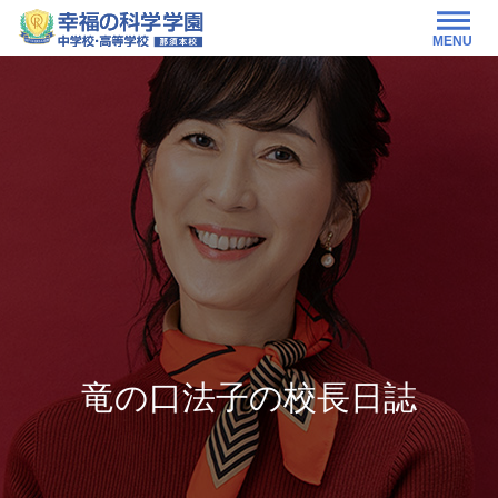
MENU
竜の口法子の校長日誌