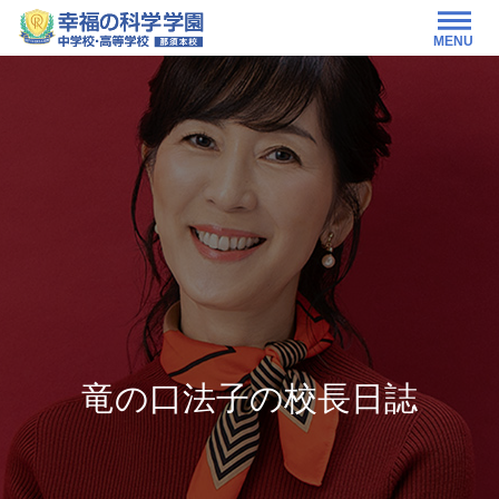
MENU
竜の口法子の校長日誌