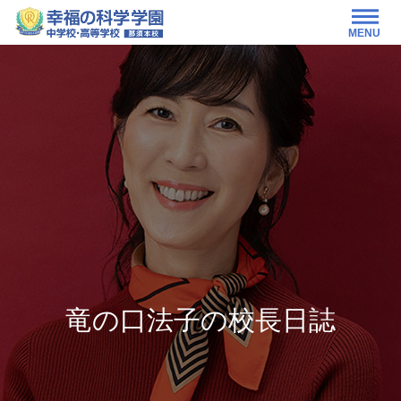
MENU
竜の口法子の校長日誌