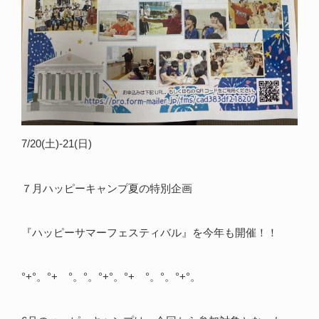
7/20(土)-21(日)
７月ハッピーキャンプ夏の特別企画
『ハッピーサマーフェスティバル』を今年も開催！！
°+°。°+ °。°。°+°。°+ °。°。°+°。