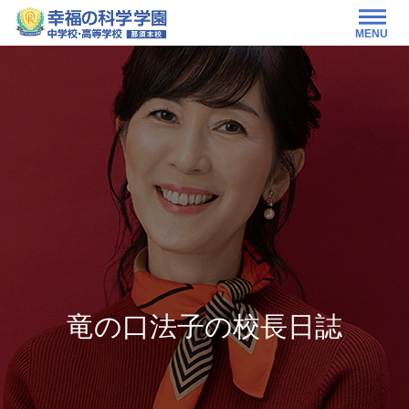
MENU
竜の口法子の校長日誌