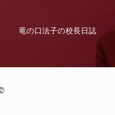
竜の口法子の校長日誌
②