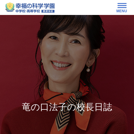
MENU
竜の口法子の校長日誌