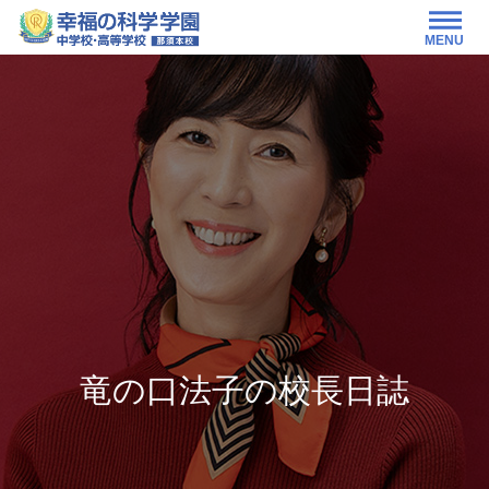
MENU
竜の口法子の校長日誌