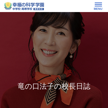
MENU
竜の口法子の校長日誌