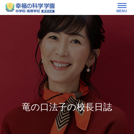
MENU
竜の口法子の校長日誌