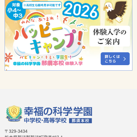
〒329-3434