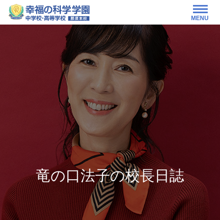
MENU
竜の口法子の校長日誌