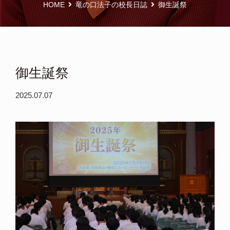
HOME
竜の口法子の校長日誌
御生誕祭
御生誕祭
2025.07.07