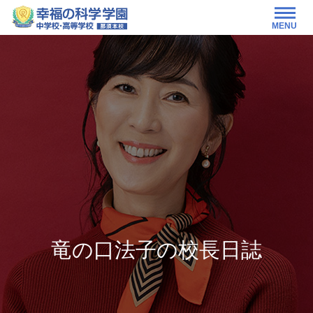
MENU
竜の口法子の校長日誌