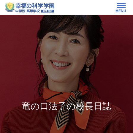
MENU
竜の口法子の校長日誌