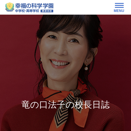
MENU
竜の口法子の校長日誌