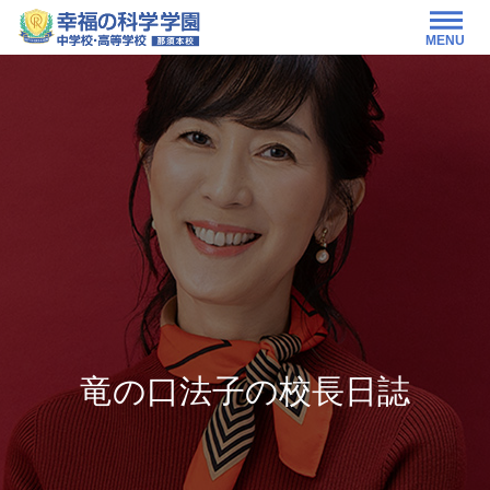
MENU
竜の口法子の校長日誌