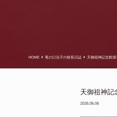
HOME
竜の口法子の校長日誌
天御祖神記念館巡
天御祖神記
2026.06.06