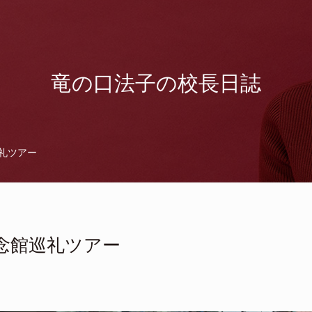
竜の口法子の校長日誌
礼ツアー
念館巡礼ツアー