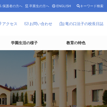
保護者の方へ
卒業生の方へ
ENGLISH
キーワード検索
アクセス
お問い合わせ
竜の口法子の校長日誌
学園生活の様子
教育の特色