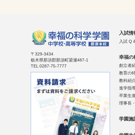
入試情
入試 Q &
〒329-3434
幸福の
栃木県那須郡那須町梁瀬487-1
創立者
TEL 0287-75-7777
教育の
教科紹
進学指
卒業生
理事長
学園施