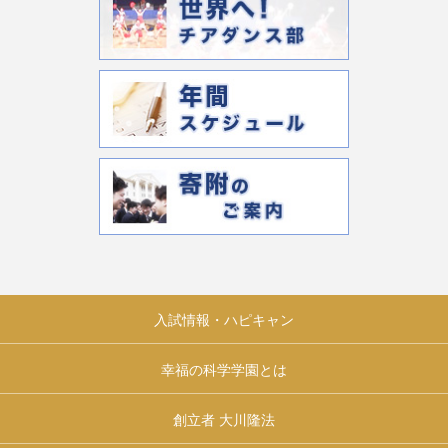
入試情報・ハピキャン
幸福の科学学園とは
創立者 大川隆法