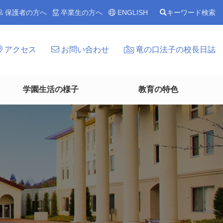
保護者の方へ
卒業生の方へ
ENGLISH
キーワード検索
アクセス
お問い合わせ
竜の口法子の校長日誌
学園生活の様子
教育の特色