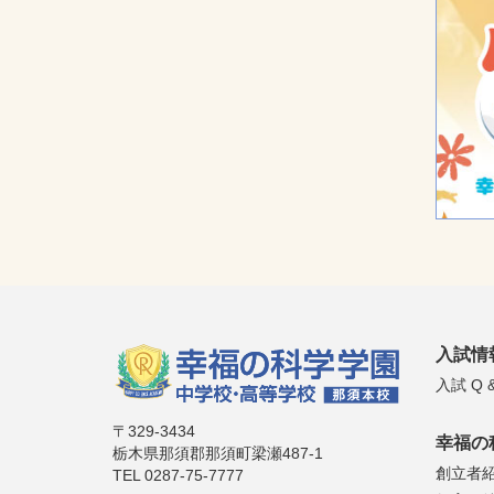
入試情
入試 Q &
〒329-3434
幸福の
栃木県那須郡那須町梁瀬487-1
創立者
TEL 0287-75-7777