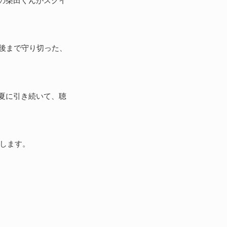
の柴田くんがスクイ
後まで守り切った、
夏に引き続いて、聴
たします。