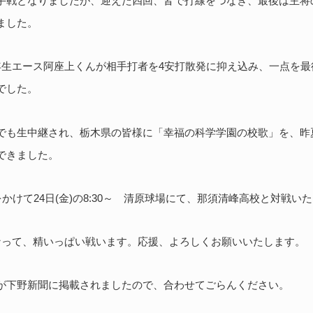
手戦となりましたが、迎えた四回、皆で打線をつなぎ、最後は主将
ました。
年生エース阿座上くんが相手打者を4安打散発に抑え込み、一点を最
でした。
でも生中継され、栃木県の皆様に「幸福の科学学園の校歌」を、昨
できました。
をかけて24日(金)の8:30～ 清原球場にて、那須清峰高校と対戦い
なって、精いっぱい戦います。応援、よろしくお願いいたします。
が下野新聞に掲載されましたので、合わせてごらんください。