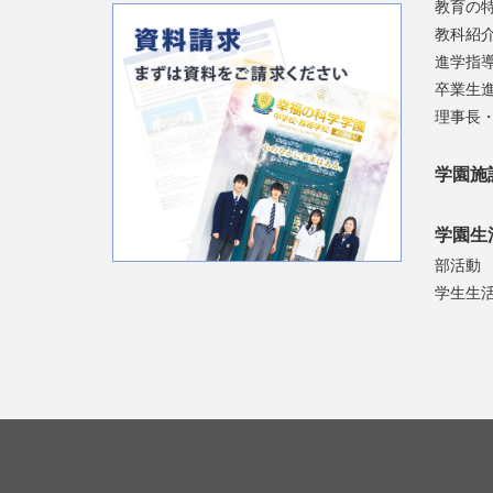
教育の
教科紹
進学指
卒業生
理事長
学園施
学園生
部活動
学生生