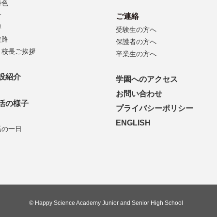
特色
介
ご連絡
導
受験生の方へ
進路
保護者の方へ
・校長ご挨拶
卒業生の方へ
設紹介
学園へのアクセス
お問い合わせ
活の様子
プライバシーポリシー
ENGLISH
活の一日
© Happy Science Academy Junior and Senior High School