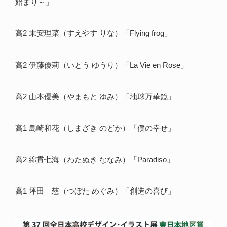
始まり～」
高2 末安理菜（すえやす りな）「Flying frog」
高2 伊藤優莉（いとう ゆうり）「La Vie en Rose」
高2 山本優美（やまもと ゆみ）「地球万華鏡」
高1 島崎和花（しまざき のどか）「僕の幸せ」
高2 綿貫七海（わたぬき ななみ）「Paradiso」
高1 坪田 慈（つぼた めぐみ）「創造の喜び」