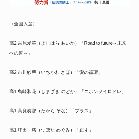
〈全国入選〉
高2 吉原愛華（よしはら あいか）「Road to future～未来
への道～」
高2 市川紗菩（いちかわ さほ）「愛の循環」
高1 島崎和花（しまざき のどか）「ニホンヲイロドレ」
高1 高良奏那（たから そな）「プラス」
高1 坪田 慈（つぼた めぐみ）「正す」