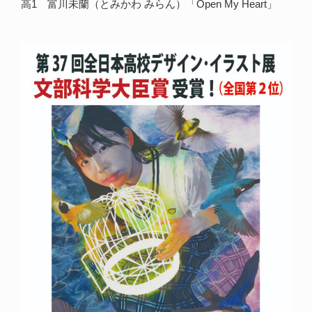
高1 富川未蘭（とみかわ みらん）「Open My Heart」