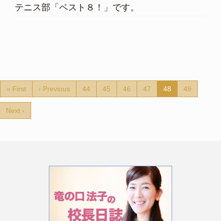
テニス部「ベスト８！」です。
« First
‹ Previous
44
45
46
47
48
49
Next ›