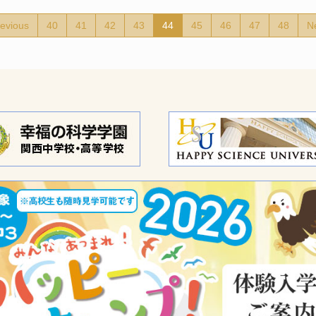
revious
40
41
42
43
44
45
46
47
48
Ne