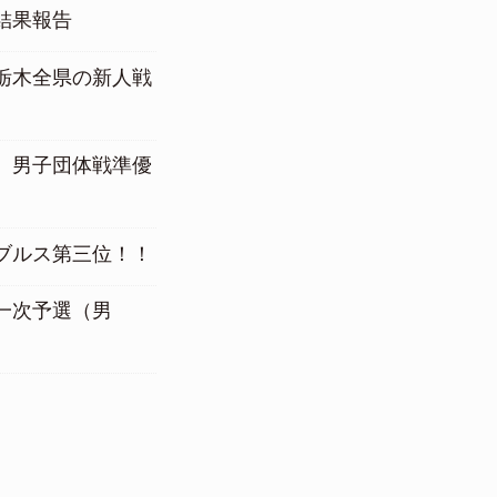
結果報告
栃木全県の新人戦
 男子団体戦準優
ブルス第三位！！
一次予選（男