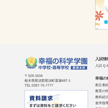
入試情
入試 Q &
〒329-3434
幸福の
栃木県那須郡那須町梁瀬487-1
創立者
TEL 0287-75-7777
教育の
教科紹
進学指