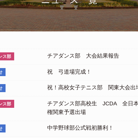
チアダンス部 大会結果報告
ンス部
祝 弓道場完成！
せ
祝！高校女子テニス部 関東大会出
せ
チアダンス部高校生 JCDA 全日
ンス部
権関東予選出場
中学野球部公式戦初勝利！
せ