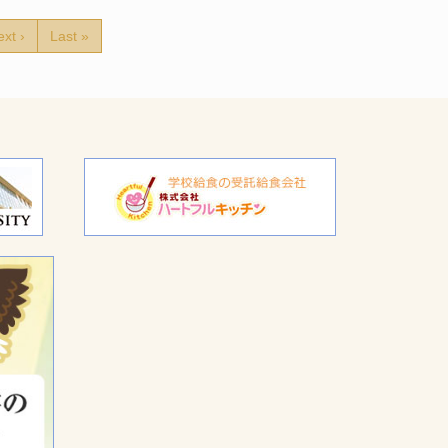
xt ›
Last »