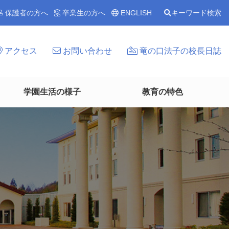
保護者の方へ
卒業生の方へ
ENGLISH
キーワード検索
アクセス
お問い合わせ
竜の口法子の校長日誌
学園生活の様子
教育の特色