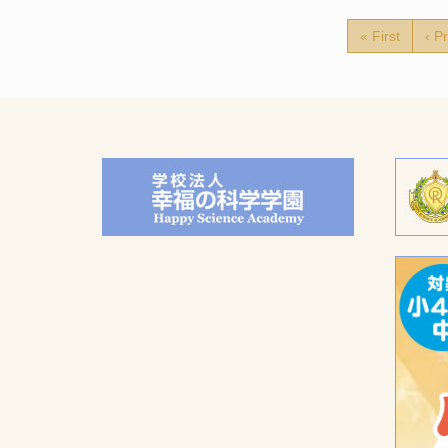
« First
‹ P