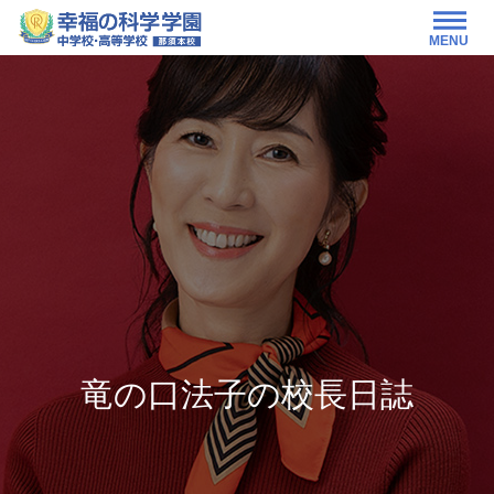
MENU
竜の口法子の校長日誌