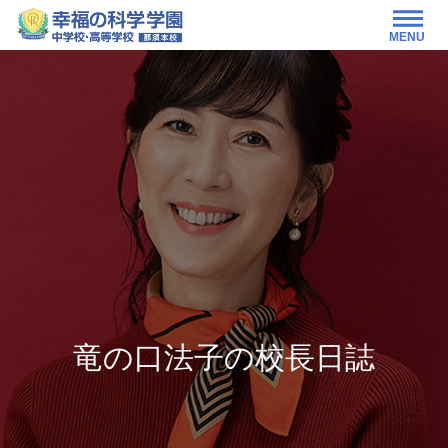
MENU
竜の口法子の校長日誌